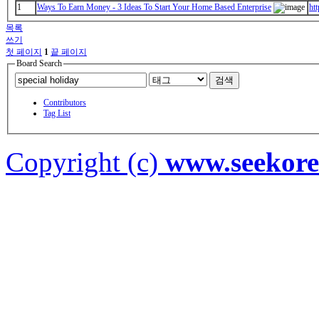
1
Ways To Earn Money - 3 Ideas To Start Your Home Based Enterprise
ht
목록
쓰기
첫 페이지
1
끝 페이지
Board Search
검색
Contributors
Tag List
Copyright (c)
www.seekor