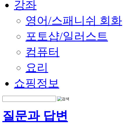
강좌
영어/스패니쉬 회화
포토샵/일러스트
컴퓨터
요리
쇼핑정보
질문과 답변