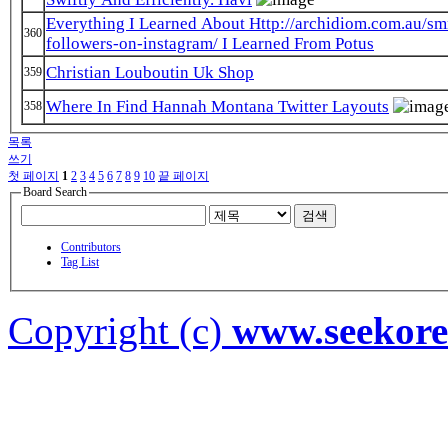
Everything I Learned About Http://archidiom.com.au/s
360
followers-on-instagram/ I Learned From Potus
Christian Louboutin Uk Shop
359
Where In Find Hannah Montana Twitter Layouts
358
목록
쓰기
첫 페이지
1
2
3
4
5
6
7
8
9
10
끝 페이지
Board Search
검색
Contributors
Tag List
Copyright (c)
www.seekor