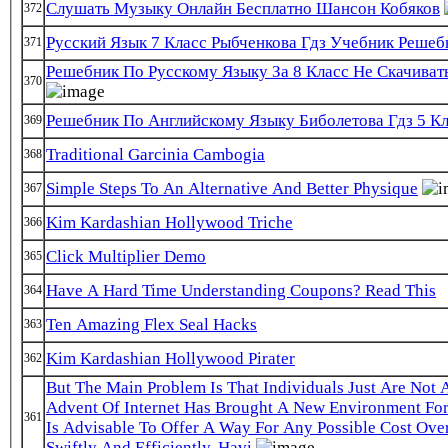
Слушать Музыку Онлайн Бесплатно Шансон Кобяков
372
Русский Язык 7 Класс Рыбченкова Гдз Учебник Решеб
371
Решебник По Русскому Языку За 8 Класс Не Скачиват
370
Решебник По Английскому Языку Биболетова Гдз 5 Кл
369
Traditional Garcinia Cambogia
368
Simple Steps To An Alternative And Better Physique
367
Kim Kardashian Hollywood Triche
366
Click Multiplier Demo
365
Have A Hard Time Understanding Coupons? Read This
364
Ten Amazing Flex Seal Hacks
363
Kim Kardashian Hollywood Pirater
362
But The Main Problem Is That Individuals Just Are Not 
Advent Of Internet Has Brought A New Environment For 
361
Is Advisable To Offer A Way For Any Possible Cost Ove
Swiftly And Efficiently. Havi