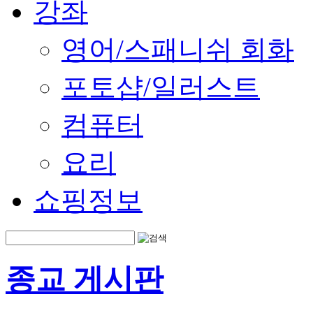
강좌
영어/스패니쉬 회화
포토샵/일러스트
컴퓨터
요리
쇼핑정보
종교 게시판