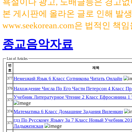
욕설이나 광고, 도배글등은 경고없
본 게시판에 올라온 글로 인해 발
www.seekorean.com은 법적인 
종교음악자료
List of Articles
번
제목
호
Немецкий Язык 6 Класс Сотникова Читать Онлайн
377
Нахождение Числа По Его Части Петерсон 4 Класс Пр
376
Учебник Литературное Чтение 2 Класс Ефросинина 1 
375
Математика 6 Класс Домашние Задания Виленкин
374
гдз По Русскому Языку За 7 Класс Новый Учебник 20
373
Ладыженская