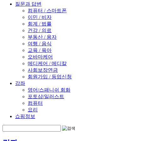
질문과 답변
컴퓨터 / 스마트폰
이민 / 비자
회계 / 법률
건강 / 의료
부동산 / 융자
여행 / 음식
교육 / 육아
오바마케어
메디케어 / 메디칼
사회보장연금
회원가입 / 등업신청
강좌
영어/스패니쉬 회화
포토샵/일러스트
컴퓨터
요리
쇼핑정보