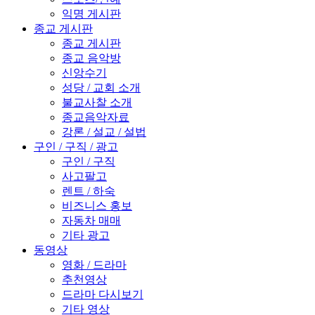
익명 게시판
종교 게시판
종교 게시판
종교 음악방
신앙수기
성당 / 교회 소개
불교사찰 소개
종교음악자료
강론 / 설교 / 설법
구인 / 구직 / 광고
구인 / 구직
사고팔고
렌트 / 하숙
비즈니스 홍보
자동차 매매
기타 광고
동영상
영화 / 드라마
추천영상
드라마 다시보기
기타 영상