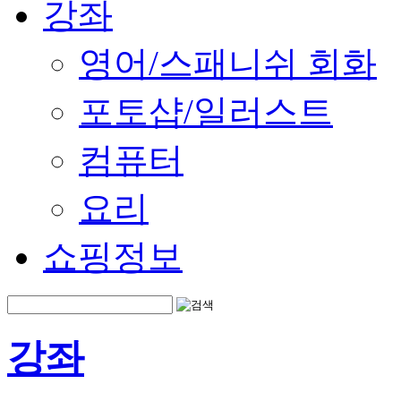
강좌
영어/스패니쉬 회화
포토샵/일러스트
컴퓨터
요리
쇼핑정보
강좌