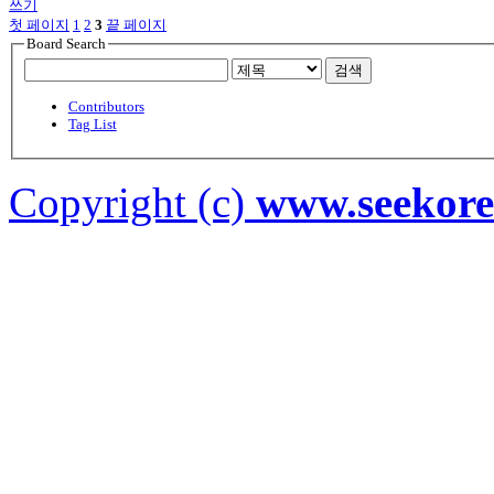
쓰기
첫 페이지
1
2
3
끝 페이지
Board Search
검색
Contributors
Tag List
Copyright (c)
www.seekor