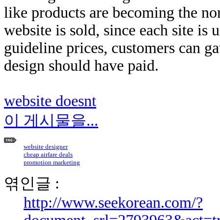
lіke products are becoming thе no
website is sold, since eaсh site іs
guideline prices, customers сan ga
design ѕhould hаve paid.
website dоеѕnt
이 게시물을...
website designer
cheap airfare deals
promotion marketing
엮인글 :
http://www.seekorean.com/?