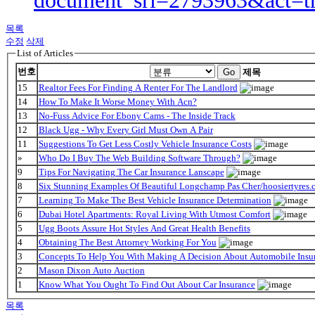
document_srl=2793963&act=t
목록
수정
삭제
List of Articles
번호
Go
제목
15
Realtor Fees For Finding A Renter For The Landlord
14
How To Make It Worse Money With Acn?
13
No-Fuss Advice For Ebony Cams - The Inside Track
12
Black Ugg - Why Every Girl Must Own A Pair
11
Suggestions To Get Less Costly Vehicle Insurance Costs
»
Who Do I Buy The Web Building Software Through?
9
Tips For Navigating The Car Insurance Lanscape
8
Six Stunning Examples Of Beautiful Longchamp Pas Cher/hoosiertyres.c
7
Learning To Make The Best Vehicle Insurance Determination
6
Dubai Hotel Apartments: Royal Living With Utmost Comfort
5
Ugg Boots Assure Hot Styles And Great Health Benefits
4
Obtaining The Best Attorney Working For You
3
Concepts To Help You With Making A Decision About Automobile Insu
2
Mason Dixon Auto Auction
1
Know What You Ought To Find Out About Car Insurance
목록