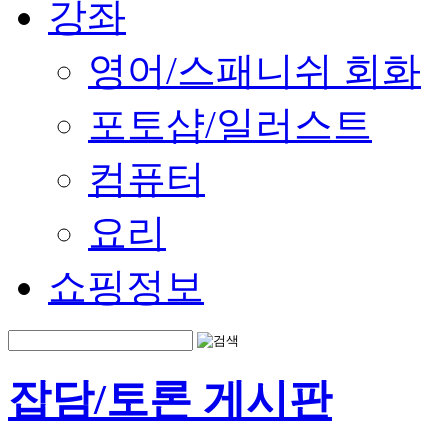
강좌
영어/스패니쉬 회화
포토샵/일러스트
컴퓨터
요리
쇼핑정보
잡담/토론 게시판