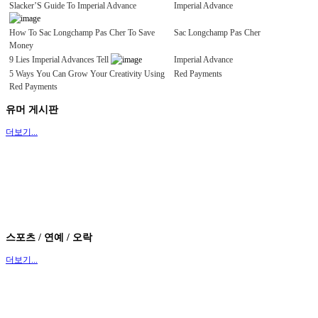
Slacker’S Guide To Imperial Advance
Imperial Advance
How To Sac Longchamp Pas Cher To Save
Sac Longchamp Pas Cher
Money
9 Lies Imperial Advances Tell
Imperial Advance
5 Ways You Can Grow Your Creativity Using
Red Payments
Red Payments
Patrick Andrew Fleming Chicago Diet And
Andrew Fleming Chicago
유머 게시판
Wellness Lecture By Dr. Alla Arutcheva
더보기...
더보기...
스포츠 / 연예 / 오락
더보기...