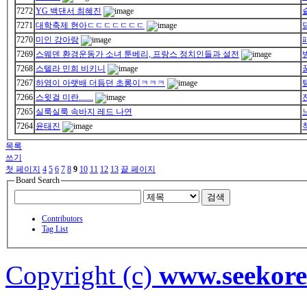
7272
YG 백댄서 최혜진
7271
대학축제 현아ㄷㄷㄷㄷㄷㄷㄷ
7270
미인 강아랑
7269
스웨덴 환경운동가 소녀 툰베리, 프랑스 정치인들과 설전
7268
스텔라 민희 비키니
7267
하영이 아랫배 더듬던 초롱이ㅋㅋㅋ
7266
스윗걸 미란.......
7265
실룩실룩 속바지 레드 나연
7264
윤태진
목록
쓰기
첫 페이지
4
5
6
7
8
9
10
11
12
13
끝 페이지
Board Search
검색
Contributors
Tag List
Copyright (c)
www.seekor