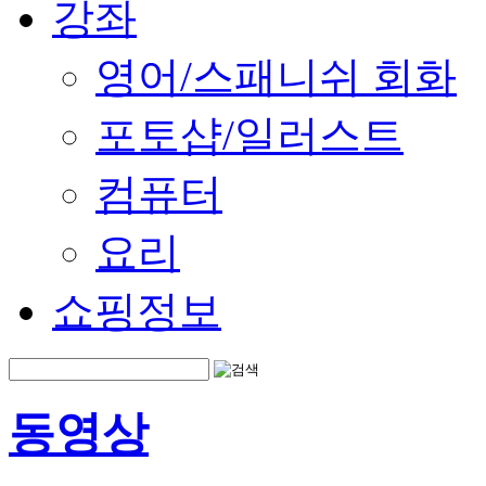
강좌
영어/스패니쉬 회화
포토샵/일러스트
컴퓨터
요리
쇼핑정보
동영상