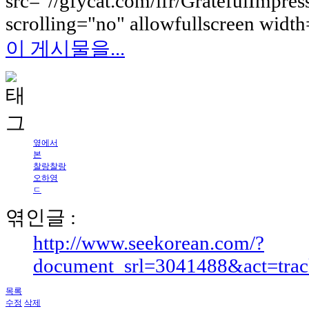
src="//gfycat.com/ifr/GratefulImpre
scrolling="no" allowfullscreen widt
이 게시물을...
옆에서
본
찰랑찰랑
오하영
ㄷ
엮인글 :
http://www.seekorean.com/?
document_srl=3041488&act=tra
목록
수정
삭제