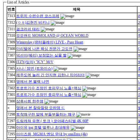
List of Articles
번호
제목
7313
트위치 수련수련 코스프레
7312
(ㅇㅎ)김현진 비키니
7311
걸크러쉬 태리
7310
모모랜드 MOMOLAND @ OCEAN WORLD
7309
Winterplay (윈터플레이) LIVE - Pure Heart
7308
마리텔에 나온 왁싱 전문가 고도연
7307
덕선이(혜리) 보정없는 실물 짤
7306
ITZY(있지) "ICY" M/V
7305
사나 / 정연 (트와이스)
7304
제주도에 놀러 간 안지현 김한나 치어리더
7303
옆에서 본 블랙 나연
7302
트로트가수 조정민 호피무늬 노출+맥심
7301
트로트가수 조정민 호피무늬 노출+맥심
7300
상류사회 한주영
»
옆에서 본 찰랑찰랑 오하영 ㄷ
7298
토착왜구란 말에 부들부들하는 왜구
7297
드림캐쳐 유현 ( 토크 ) 코야페스티벌 4K 60P
7296
아이유 jpg 호텔 델루나 초대해유
7295
아이즈원, MGMA 엔딩 무대 by oneZero (4k)