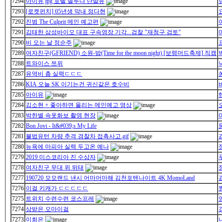
7294
아이유 jpg 호텔 델루나 단발유
7293
[로켓펀치] 05년생 막내 정다현
7292
진범 The Culprit 메인 예고편
7291
김태한 삼성바이오 대표 구속영장 기각...검찰 "재청구 검토"
7290
비 오는 날 정순주
7289
여자친구(GFRIEND) 소원-밤(Time for the moon night) [보령머드축제] 직캠
7288
트와이스 쯔위
7287
유역비 춤 실력ㄷㄷㄷ
7286
KIA 오늘 SK 이기는건 귀신같은 호수비
7285
아이유
7284
김소현 + 좋아하면 울리는 메인예고 영상
7283
박한별 속옷화보 촬영 현장
7282
Bon Jovi - It&#039;s My Life
7281
불법유턴 차량 추격 경찰차 접촉사고.gif
7280
뉴욕에 마피아 실력 두고온 예나
7279
2019 미스코리아 진 수상자
7278
여자친구 무대 위 뒤태
7277
190720 모모랜드 낸시 어마어마해 김천포텐나이트 4K MomoLand
7276
이걸 키캐가 ㄷㄷㄷㄷㄷ
7275
트위치 수련수련 코스프레
7274
상받은 오마이걸
7273
이희은