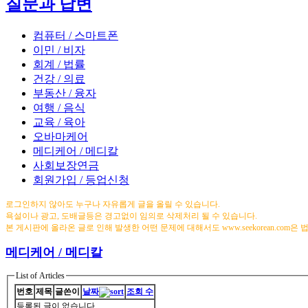
질문과 답변
컴퓨터 / 스마트폰
이민 / 비자
회계 / 법률
건강 / 의료
부동산 / 융자
여행 / 음식
교육 / 육아
오바마케어
메디케어 / 메디칼
사회보장연금
회원가입 / 등업신청
로그인하지 않아도 누구나 자유롭게 글을 올릴 수 있습니다.
욕설이나 광고, 도배글등은 경고없이 임의로 삭제처리 될 수 있습니다.
본 게시판에 올라온 글로 인해 발생한 어떤 문제에 대해서도 www.seekorean.com은
메디케어 / 메디칼
List of Articles
번호
제목
글쓴이
날짜
조회 수
등록된 글이 없습니다.