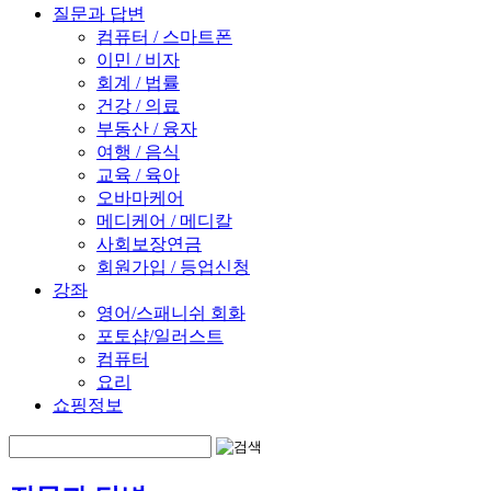
질문과 답변
컴퓨터 / 스마트폰
이민 / 비자
회계 / 법률
건강 / 의료
부동산 / 융자
여행 / 음식
교육 / 육아
오바마케어
메디케어 / 메디칼
사회보장연금
회원가입 / 등업신청
강좌
영어/스패니쉬 회화
포토샵/일러스트
컴퓨터
요리
쇼핑정보