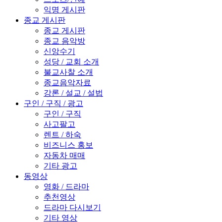
익명 게시판
종교 게시판
종교 게시판
종교 음악방
신앙수기
성당 / 교회 소개
불교사찰 소개
종교음악자료
강론 / 설교 / 설법
구인 / 구직 / 광고
구인 / 구직
사고팔고
렌트 / 하숙
비즈니스 홍보
자동차 매매
기타 광고
동영상
영화 / 드라마
추천영상
드라마 다시보기
기타 영상