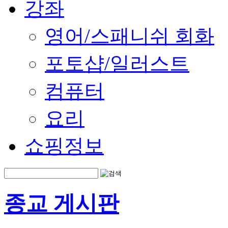
강좌
영어/스패니쉬 회화
포토샵/일러스트
컴퓨터
요리
쇼핑정보
종교 게시판