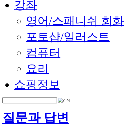
강좌
영어/스패니쉬 회화
포토샵/일러스트
컴퓨터
요리
쇼핑정보
질문과 답변