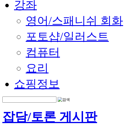
강좌
영어/스패니쉬 회화
포토샵/일러스트
컴퓨터
요리
쇼핑정보
잡담/토론 게시판