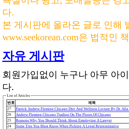
욕설이나 광고, 도배글등은 경
다.
본 게시판에 올라온 글로 인해
www.seekorean.com은 법적
자유 게시판
회원가입없이 누구나 아무 아이
다.
List of Articles
번호
제목
27
Patrick Andrew Fleming Chicago Diet And Wellness Lecture By Dr. Alla
26
Andrew Fleming Chicago Trading On The Floors Of Chicago
25
Reasons Why You Should Think About Employing A Lawyer
24
Some Tips You Must Know When Picking A Legal Representative