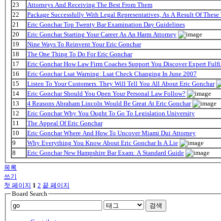
23
Attorneys And Receiving The Best From Them
22
Package Successfully With Legal Representatives, As A Result Of These
21
Eric Gonchar Top Twenty Bar Examination Day Guidelines
20
Eric Gonchar Starting Your Career As An Harm Attorney
19
Nine Ways To Reinvent Your Eric Gonchar
18
The One Thing To Do For Eric Gonchar
17
Eric Gonchar How Law Firm Coaches Support You Discover Expert Fulfi
16
Eric Gonchar Lsat Warning: Lsat Check Changing In June 2007
15
Listen To Your Customers. They Will Tell You All About Eric Gonchar
14
Eric Gonchar Should You Open Your Personal Law Follow?
13
4 Reasons Abraham Lincoln Would Be Great At Eric Gonchar
12
Eric Gonchar Why You Ought To Go To Legislation University
11
The Appeal Of Eric Gonchar
10
Eric Gonchar Where And How To Uncover Miami Dui Attorney
9
Why Everything You Know About Eric Gonchar Is A Lie
8
Eric Gonchar New Hampshire Bar Exam: A Standard Guide
목록
쓰기
첫 페이지
1
2
끝 페이지
Board Search
검색