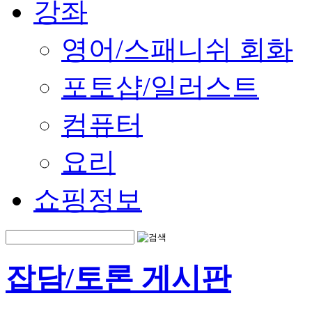
강좌
영어/스패니쉬 회화
포토샵/일러스트
컴퓨터
요리
쇼핑정보
잡담/토론 게시판