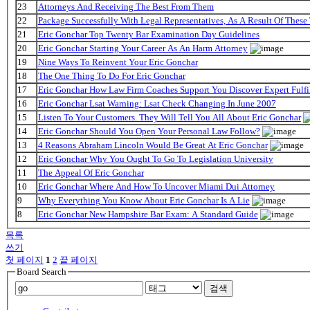
23
Attorneys And Receiving The Best From Them
22
Package Successfully With Legal Representatives, As A Result Of These
21
Eric Gonchar Top Twenty Bar Examination Day Guidelines
20
Eric Gonchar Starting Your Career As An Harm Attorney
19
Nine Ways To Reinvent Your Eric Gonchar
18
The One Thing To Do For Eric Gonchar
17
Eric Gonchar How Law Firm Coaches Support You Discover Expert Fulfi
16
Eric Gonchar Lsat Warning: Lsat Check Changing In June 2007
15
Listen To Your Customers. They Will Tell You All About Eric Gonchar
14
Eric Gonchar Should You Open Your Personal Law Follow?
13
4 Reasons Abraham Lincoln Would Be Great At Eric Gonchar
12
Eric Gonchar Why You Ought To Go To Legislation University
11
The Appeal Of Eric Gonchar
10
Eric Gonchar Where And How To Uncover Miami Dui Attorney
9
Why Everything You Know About Eric Gonchar Is A Lie
8
Eric Gonchar New Hampshire Bar Exam: A Standard Guide
목록
쓰기
첫 페이지
1
2
끝 페이지
Board Search
검색