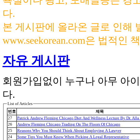
욕설이나 광고, 도배글등은 경
다.
본 게시판에 올라온 글로 인해
www.seekorean.com은 법적
자유 게시판
회원가입없이 누구나 아무 아이
다.
List of Articles
번호
제목
27
Patrick Andrew Fleming Chicago Diet And Wellness Lecture By Dr. Alla
26
Andrew Fleming Chicago Trading On The Floors Of Chicago
25
Reasons Why You Should Think About Employing A Lawyer
24
Some Tips You Must Know When Picking A Legal Representative