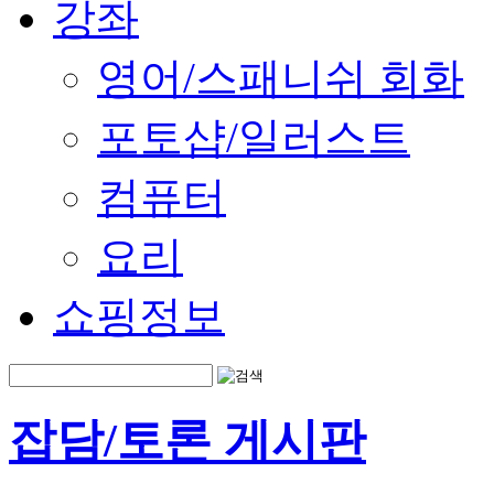
강좌
영어/스패니쉬 회화
포토샵/일러스트
컴퓨터
요리
쇼핑정보
잡담/토론 게시판