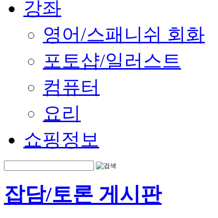
강좌
영어/스패니쉬 회화
포토샵/일러스트
컴퓨터
요리
쇼핑정보
잡담/토론 게시판