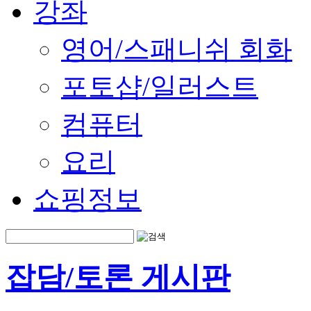
강좌
영어/스패니쉬 회화
포토샵/일러스트
컴퓨터
요리
쇼핑정보
잡담/토론 게시판