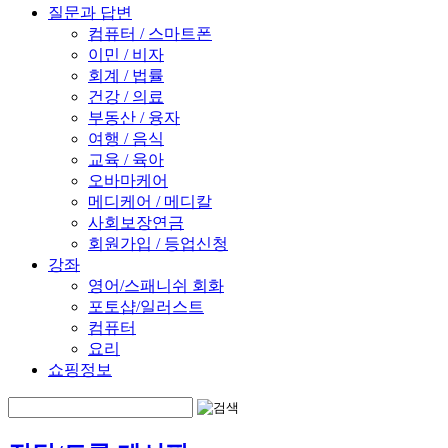
질문과 답변
컴퓨터 / 스마트폰
이민 / 비자
회계 / 법률
건강 / 의료
부동산 / 융자
여행 / 음식
교육 / 육아
오바마케어
메디케어 / 메디칼
사회보장연금
회원가입 / 등업신청
강좌
영어/스패니쉬 회화
포토샵/일러스트
컴퓨터
요리
쇼핑정보