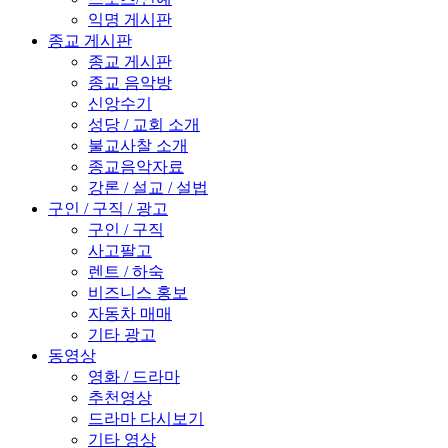
익명 게시판
종교 게시판
종교 게시판
종교 음악방
신앙수기
성당 / 교회 소개
불교사찰 소개
종교음악자료
강론 / 설교 / 설법
구인 / 구직 / 광고
구인 / 구직
사고팔고
렌트 / 하숙
비즈니스 홍보
자동차 매매
기타 광고
동영상
영화 / 드라마
추천영상
드라마 다시보기
기타 영상