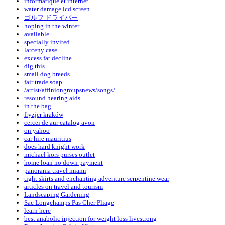
informatique et internet
water damage lcd screen
ゴルフ ドライバー
hoping in the winter
available
specially invited
larceny case
excess fat decline
dig this
small dog breeds
fair trade soap
/artist/affiniongroupsnews/songs/
resound hearing aids
in the bag
fryzjer kraków
cercei de aur catalog avon
on yahoo
car hire mauritius
does hard knight work
michael kors purses outlet
home loan no down payment
panorama travel miami
tight skirts and enchanting adventure serpentine wear
articles on travel and tourism
Landscaping Gardening
Sac Longchamps Pas Cher Pliage
learn here
best anabolic injection for weight loss livestrong