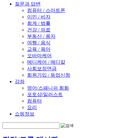
질문과 답변
컴퓨터 / 스마트폰
이민 / 비자
회계 / 법률
건강 / 의료
부동산 / 융자
여행 / 음식
교육 / 육아
오바마케어
메디케어 / 메디칼
사회보장연금
회원가입 / 등업신청
강좌
영어/스패니쉬 회화
포토샵/일러스트
컴퓨터
요리
쇼핑정보