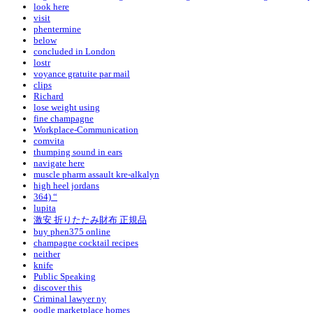
look here
visit
phentermine
below
concluded in London
lostr
voyance gratuite par mail
clips
Richard
lose weight using
fine champagne
Workplace-Communication
comvita
thumping sound in ears
navigate here
muscle pharm assault kre-alkalyn
high heel jordans
364) “
lupita
激安 折りたたみ財布 正規品
buy phen375 online
champagne cocktail recipes
neither
knife
Public Speaking
discover this
Criminal lawyer ny
oodle marketplace homes