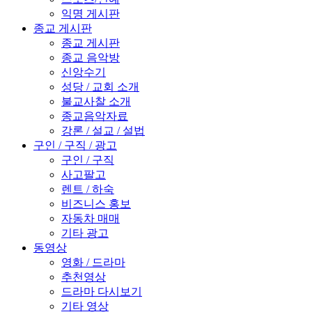
익명 게시판
종교 게시판
종교 게시판
종교 음악방
신앙수기
성당 / 교회 소개
불교사찰 소개
종교음악자료
강론 / 설교 / 설법
구인 / 구직 / 광고
구인 / 구직
사고팔고
렌트 / 하숙
비즈니스 홍보
자동차 매매
기타 광고
동영상
영화 / 드라마
추천영상
드라마 다시보기
기타 영상