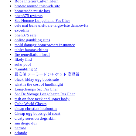
Ropa Interior Calvin Klein
browse around this web-site
homemade music box
phen375 reviews
Sac Homme Longchamp Pas Cher
cele mai bune ursitoare targoviste dambovita
excedrin
phen375 safe
online gambling sites
mold damage homeowners insurance
tablet baratas chinas
fire remediation local
likely find
solar pool
“Gambling (2
最安値 テーラードジャケット 高品質
black friday ugg boots sale
what is the cost of hardknight
Longchamps Sac Pas Cher
Sac De Voyage Longchamp Pas Cher
rash on face neck and upper body
Cube World Cheats
cheap christian louboutin
Cheap ugg boots gold coast
crusty sores on dogs skin
san diego dui
narrow
orlando