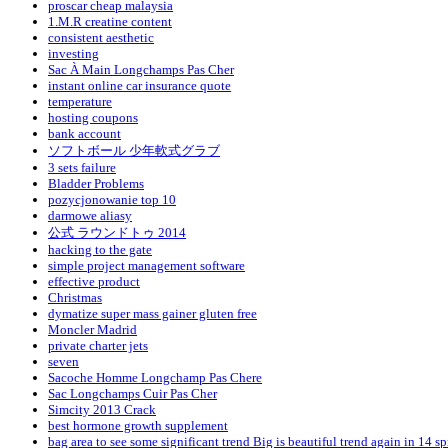
proscar cheap malaysia
1.M.R creatine content
consistent aesthetic
investing
Sac À Main Longchamps Pas Cher
instant online car insurance quote
temperature
hosting coupons
bank account
ソフトボール 少年軟式グラブ
3 sets failure
Bladder Problems
pozycjonowanie top 10
darmowe aliasy
公式 ラウンドトゥ 2014
hacking to the gate
simple project management software
effective product
Christmas
dymatize super mass gainer gluten free
Moncler Madrid
private charter jets
seven
Sacoche Homme Longchamp Pas Chere
Sac Longchamps Cuir Pas Cher
Simcity 2013 Crack
best hormone growth supplement
bag area to see some significant trend Big is beautiful trend again in 14 