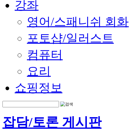
강좌
영어/스패니쉬 회화
포토샵/일러스트
컴퓨터
요리
쇼핑정보
잡담/토론 게시판