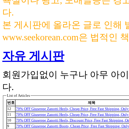
욕설이나 광고, 도배글등은 경
다.
본 게시판에 올라온 글로 인해
www.seekorean.com은 법적
자유 게시판
회원가입없이 누구나 아무 아이
다.
List of Articles
번호
제목
12
79% OFF Giuseppe Zanotti Heels, Cheap Price, Free Fast Shipping, On
11
79% OFF Giuseppe Zanotti Heels, Cheap Price, Free Fast Shipping, On
10
79% OFF Giuseppe Zanotti Heels, Discount Price, Free Fast Shipping, 
9
79% OFF Giuseppe Zanotti Boots, Cheap Price, Free Fast Shipping, On