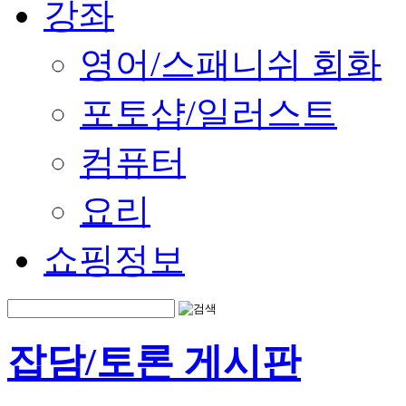
강좌
영어/스패니쉬 회화
포토샵/일러스트
컴퓨터
요리
쇼핑정보
잡담/토론 게시판