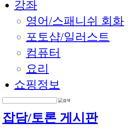
강좌
영어/스패니쉬 회화
포토샵/일러스트
컴퓨터
요리
쇼핑정보
잡담/토론 게시판