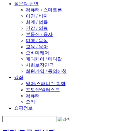
질문과 답변
컴퓨터 / 스마트폰
이민 / 비자
회계 / 법률
건강 / 의료
부동산 / 융자
여행 / 음식
교육 / 육아
오바마케어
메디케어 / 메디칼
사회보장연금
회원가입 / 등업신청
강좌
영어/스패니쉬 회화
포토샵/일러스트
컴퓨터
요리
쇼핑정보