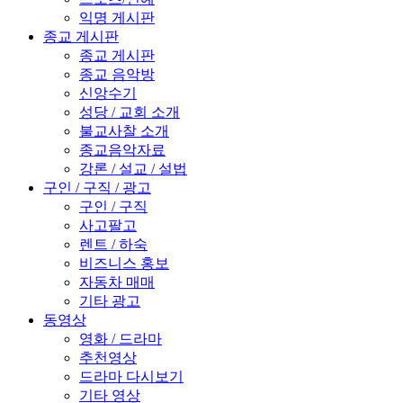
익명 게시판
종교 게시판
종교 게시판
종교 음악방
신앙수기
성당 / 교회 소개
불교사찰 소개
종교음악자료
강론 / 설교 / 설법
구인 / 구직 / 광고
구인 / 구직
사고팔고
렌트 / 하숙
비즈니스 홍보
자동차 매매
기타 광고
동영상
영화 / 드라마
추천영상
드라마 다시보기
기타 영상